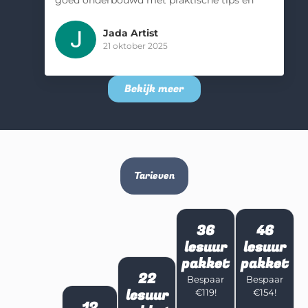
voorbeelden, waardoor ik me steeds
zekerder ging voelen achter het stuur.
Jada Artist
Vandaag mijn rijexamen gehad en ik was zo
21 oktober 2025
zenuwachtig. Maar door zijn rustige
uitstraling en vertrouwen in mij, gaven me
Bekijk meer
net dat extra duwtje in de rug dat ik nodig
had! Een absolute aanrader voor iedereen
die op een prettige en veilige manier wil
leren autorijden, met een geslaagd
resultaat als kers op de taart!
Tarieven
36
46
lesuur
lesuur
pakket
pakket
22
Bespaar
Bespaar
lesuur
€119!
€154!
12