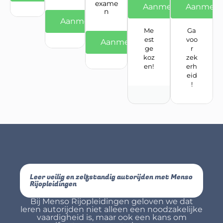
exame
Aanmelden
Aanmeld
n
Aanmelden
Me
Ga
est
voo
Aanmelden
ge
r
koz
zek
en!
erh
eid
!
Leer veilig en zelfstandig autorijden met Menso
Rijopleidingen
Bij Menso Rijopleidingen geloven we dat
leren autorijden niet alleen een noodzakelijke
vaardigheid is, maar ook een kans om