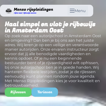
Menu
Haal simpel en vlot je rijbewijs
in Amsterdam Oost
Op zoek naar een autorijschool in Amsterdam Oost
en omgeving? Dan ben je bij ons aan het juiste
adres. Wij leren je op een veilige en verantwoorde
manier autorijden. Onze ervaren instructeur zorgt
ervoor dat jij alle benodigde vaardigheden en
kennis opdoet. Of je nu een beginnende
bestuurder bent of je rijvaardigheid wilt opfrissen,
bij onze autorijschool ben je in goede handen. Wij
hanteren flexibele lestijden, zodat je de rijlessen
eenvoudig kunt plannen rondom jouw agenda.
Met Menso Rijopleidingen kies je voor kwaliteit en
betrouwbaarheid.
Rijlessen
Tarieven