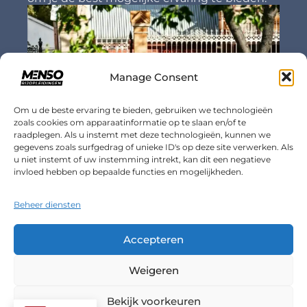
Manage Consent
Om u de beste ervaring te bieden, gebruiken we technologieën
zoals cookies om apparaatinformatie op te slaan en/of te
raadplegen. Als u instemt met deze technologieën, kunnen we
gegevens zoals surfgedrag of unieke ID's op deze site verwerken. Als
u niet instemt of uw instemming intrekt, kan dit een negatieve
Opfriscursus
invloed hebben op bepaalde functies en mogelijkheden.
Of je nu al een tijdje niet meer hebt gereden
Beheer diensten
of je wilt je rijvaardigheden verbeteren, wij
bieden opfriscursussen aan die zijn
afgestemd op jouw behoeften.
Accepteren
Weigeren
Bekijk voorkeuren