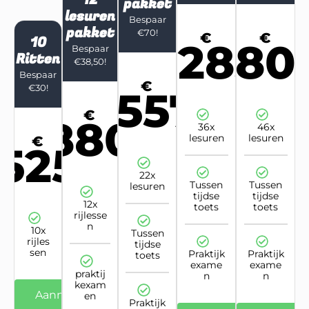
pakket
lesuren
Bespaar
pakket
€70!
€
€
10
2285
280
Bespaar
Ritten
€38,50!
Bespaar
€
€30!
1557
€
880
36x
46x
lesuren
lesuren
€
525
22x
Tussen
Tussen
lesuren
tijdse
tijdse
12x
toets
toets
rijlesse
n
10x
Tussen
rijles
tijdse
sen
Praktijk
Praktijk
toets
exame
exame
praktij
n
n
kexam
Aanmelden
en
Praktijk