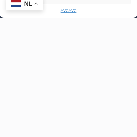
NL
AVG
AVG
Spoedcursus
Heb je snel een rijbewijs nodig? Wij bieden
spoedcursussen aan die zijn afgestemd op
jouw behoeften en beschikbaarheid.