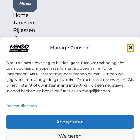
Menu
Home
Tarieven
Rijlessen
Over ons
Contact
Manage Consent
Om u de beste ervaring te bieden, gebruiken we technologieën
zoals cookies om apparaatinformatie op te slaan en/of te
Contactgegevens
raadplegen. Als u instemt met deze technologieën, kunnen we
gegevens zoals surfgedrag of unieke ID's op deze site verwerken. Als
020-2101408
u niet instemt of uw instemming intrekt, kan dit een negatieve
0624724283
invloed hebben op bepaalde functies en mogelijkheden.
Stuur ons een WhatsApp
info@mensorijopleidingen.nl
Beheer diensten
Accepteren
Weigeren
Algemenen voorwaarden
AVG
Disclaimer